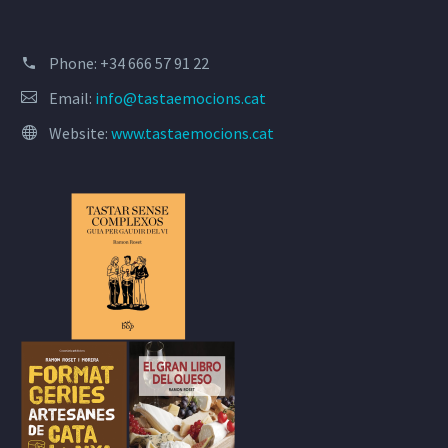
Phone:
+34 666 57 91 22
Email:
info@tastaemocions.cat
Website:
www.tastaemocions.cat