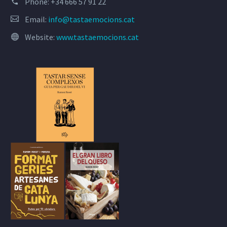
Phone:
+34 666 57 91 22
Email:
info@tastaemocions.cat
Website:
www.tastaemocions.cat