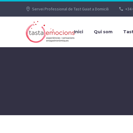
Servei Professional de Tast Guiat a Domicili
+34 
Inici
Qui som
Tas