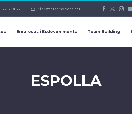
666 57 91 22
info@tastaemocions.cat
tos
Empreses i Esdeveniments
Team Building
ESPOLLA