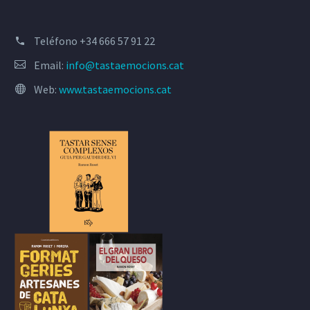
Teléfono
+34 666 57 91 22
Email:
info@tastaemocions.cat
Web:
www.tastaemocions.cat