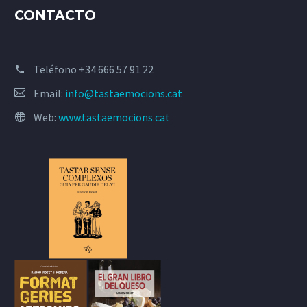
CONTACTO
Teléfono
+34 666 57 91 22
Email:
info@tastaemocions.cat
Web:
www.tastaemocions.cat